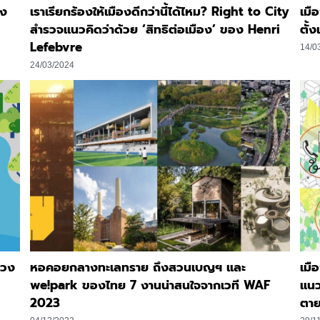
อง
เราเรียกร้องให้เมืองดีกว่านี้ได้ไหม? Right to City
เมื
สำรวจแนวคิดว่าด้วย ‘สิทธิต่อเมือง’ ของ Henri
ตั้
Lefebvre
14/0
24/03/2024
ทวง
หอคอยกลางทะเลทราย ถึงสวนเบญฯ และ
เมื
we!park ของไทย 7 งานน่าสนใจจากเวที WAF
แนว
2023
ตา