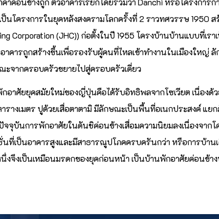
คาค่อนข้างถูก ตัวอาคารเรียกโดยรวมว่า Danchi หรือโครงการการเ
วเป็นโครงการในยุคหลังสงครามโลกครั้งที่ 2 ราวทศวรรษ 1950 
ing Corporation (JHC)) ก่อตั้งในปี 1955 โครงบ้านบ้านแบบที่เราเ
ตัวอาคารถูกสร้างขึ้นเพื่อรองรับผู้คนที่ไหลเข้าทำงานในเมืองใหญ
ษณะจากครอบครัวขยายไปสู่ครอบครัวเดี่ยว
อาศัยยุคสมัยใหม่ของญี่ปุ่นคือได้รับอิทธิพลจากโซเวียต เนื่องด
างเมตร ปูด้วยเสื่อตาตามิ มีลักษณะเป็นพื้นที่อเนกประสงค์ แยกส
จจุบันการพักอาศัยในดันชิค่อนข้างเสื่อมความนิยมลงเนื่องจากโคร
่นที่เป็นอาคารสูงและมีสาธารณูปโภคครบครันกว่า หรือการบ้านเดี่
นหนึ่งจึงเป็นเหมือนมรดกของยุคก่อนหน้า เป็นบ้านพักอาศัยค่อนข้า