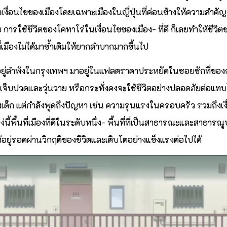
อนไขของเมืองโดยเฉพาะเมืองในญี่ปุ่นที่ค่อนข้างให้ความสำคัญกับเด
ัย การใช้ชีวิตของโคทาโร่ในเงื่อนไขของเมือง- ที่ดี ก็เลยทำให้ชีว
ยที่เมืองไม่ได้มาซ้ำเติมให้ยากลำบากมากขึ้นไป
ยู่ลำพังในกรุงเทพฯ มาอยู่ในแฟลตราคาประหยัดในซอยซักที่ของกรุ
็บปวดและวุ่นวาย หรือกระทั่งคงจะใช้ชีวิตอย่างปลอดภัยต่อแทบไม
่องเด็ก แต่กำลังพูดถึงปัญหา เช่น ความรุนแรงในครอบครัว รวมถึงเงื่
นี้พื้นที่เมืองที่ดีในระดับหนึ่ง- พื้นที่ที่เป็นสาธารณะและสาธาร
ให้อยู่รอดผ่านวิกฤติของชีวิตและเติบโตอย่างแข็งแรงต่อไปได้