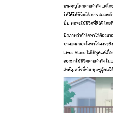
มาผจญโลกตามลำพัง แต่โดยเงื่
ให้ได้ใช้ชีวิตได้อย่างปลอดภ
นั้น พอจะใช้ชีวิตที่ดีได้ โด
นึกภาพว่าถ้าโคทาโร่ต้องมาอ
บาดแผลของโคทาโร่คงจะยิ่งเจ
Lives Alone ไม่ได้พูดแค่เรื
ออกมาใช้ชีวิตตามลำพัง ในแง่
สำคัญหนึ่งที่ช่วยชุบชูผู้คน