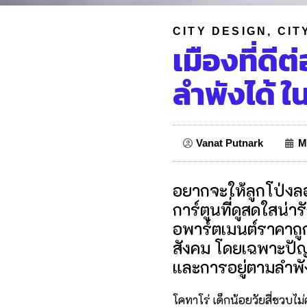
CITY DESIGN
,
CIT
เมืองที่ดีต
ลำพังได้
Vanat Putnark
M
อยากจะให้ลูกโป่งลอ
การ์ตูนที่ดูสดใสน่า
อพาร์ตเมนต์ราคาถูก ภ
สังคม โดยเฉพาะปัญ
และการอยู่ตามลำพั
โคทาโร่ เด็กน้อยวัยสี่ขวบไม่