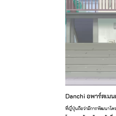
Danchi อพาร์ตเมนต์ท
ที่ญี่ปุ่นถือว่ามีการพัฒนา