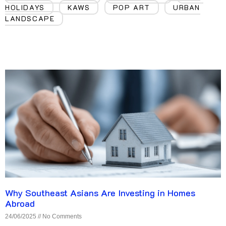
HOLIDAYS
KAWS
POP ART
URBAN
,
,
,
LANDSCAPE
Why Southeast Asians Are Investing in Homes
Abroad
24/06/2025
No Comments