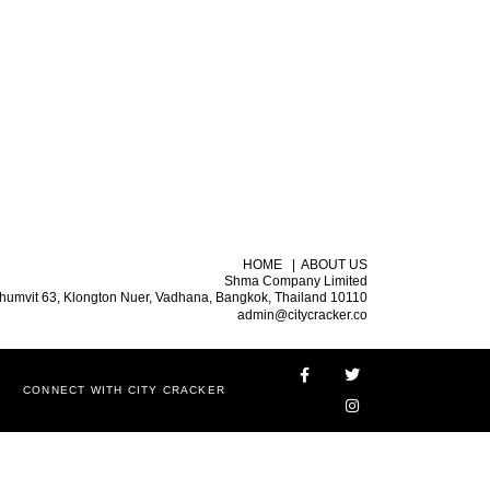
HOME
|
ABOUT US
Shma Company Limited
humvit 63, Klongton Nuer, Vadhana, Bangkok, Thailand 10110
admin@citycracker.co
CONNECT WITH CITY CRACKER