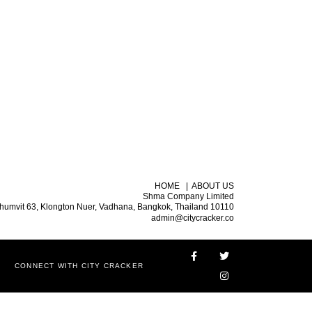
HOME
|
ABOUT US
Shma Company Limited
humvit 63, Klongton Nuer, Vadhana, Bangkok, Thailand 10110
admin@citycracker.co
CONNECT WITH CITY CRACKER