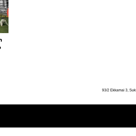
n
ง
93/2 Ekkamai 3, Suk