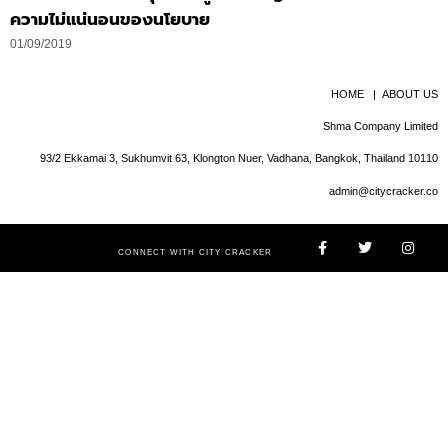
ความไม่แน่นอนของนโยบาย
01/09/2019
HOME
|
ABOUT US
Shma Company Limited
93/2 Ekkamai 3, Sukhumvit 63, Klongton Nuer, Vadhana, Bangkok, Thailand 10110
admin@citycracker.co
CONNECT WITH CITY CRACKER