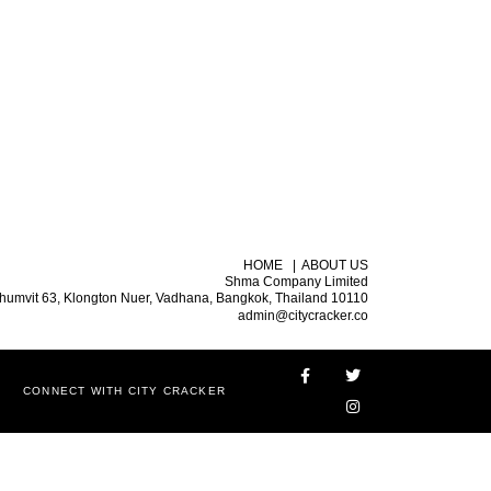
HOME
|
ABOUT US
Shma Company Limited
humvit 63, Klongton Nuer, Vadhana, Bangkok, Thailand 10110
admin@citycracker.co
CONNECT WITH CITY CRACKER