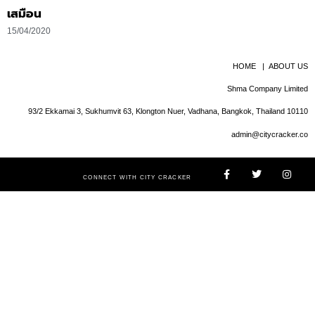
เสมือน
15/04/2020
HOME
|
ABOUT US
Shma Company Limited
93/2 Ekkamai 3, Sukhumvit 63, Klongton Nuer, Vadhana, Bangkok, Thailand 10110
admin@citycracker.co
CONNECT WITH CITY CRACKER