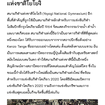
แห่งชาติโยโยงิ
สนามกีฬาแห่งชาติโยโยงิ (Yoyogi National Gymnasium) อีก
พื้นที่สำคัญที่ถูกใช้เป็นสนามกีฬาหลักสำหรับการแข่งขันกีฬา
โอลิมปิกที่กรุงโตเกียวเมื่อปี 1964 จัดแสดงกิจกรรมว่ายน้ำ ดำน้ำ
และบาสเก็ตบอล สนามกีฬาแห่งนี้ถือว่าเป็นอาคารกีฬาที่ดีที่สุดแห่ง
หนึ่งของโลก ได้รับการออกแบบจากจากสถาปนิกชื่อดังอย่าง
Kenzo Tange ที่ออกแบบอย่างโดดเด่น ตั้งแต่หลังคาแบบแขวน อัน
เป็นการผสมผสานสถาปัตยกรรมญี่ปุ่นดั้งเดิมเข้ากับสุนทรียศาสตร์
สมัยใหม่แบบตะวันตก ทำให้สนามกีฬาแห่งชาตินี้เป็นอีกหนึ่ง
สัญลักษณ์ทางสถาปัตยกรรมที่โดดเด่นและสำคัญไม่แพ้ใคร ซึ่งใน
ขณะนี้กำลังได้รับสร้างใหม่เพื่อเป็นสนามกีฬาแห่งใหม่ ที่พร้อม
สำหรับการแข่งขันกีฬาโตเกียว 2020 โดยพิธีเปิดและปิดการ
แข่งขันกีฬาโตเกียว 2020 รวมถึงการแข่งขันกรีฑาและการ
แข่งขันฟุตบอลนั้ันก็จะจัดขึ้นที่นี่เช่นกัน