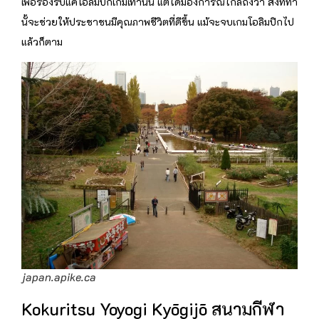
เพื่อรองรับแค่โอลิมปิกเกมเท่านั้น แต่ได้มองการณ์ไกลถึงว่า สิ่งที่่ทำ
นั้จะช่วยให้ประชาชนมีคุณภาพชีวิตที่ดีขึ้น แม้จะจบเกมโอลิมปิกไป
แล้วก็ตาม
japan.apike.ca
Kokuritsu Yoyogi Kyōgijō สนามกีฬา