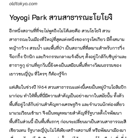
oldtokyo.com
Yoyogi Park สวนสาธารณะโยโยงิ
อีกหนึ่งสถานที่ที่จะไม่พูดถึงไม่ได้เลยคือ สวนโยโยงิ สวน
สาธารณะในเมืองที่ใหญ่ที่สุดแห่งหนึ่งของกรุงโตเกียว มีทั้งสนาม
หญ้ากว้าง สระน้ำ และพื้นที่ป่า เป็นสถานที่ที่เหมาะสำหรับการวิ่ง
จ๊อกกิ้ง ปิกนิก และกิจกรรมกลางแจ้งอื่นๆ ตั้งอยู่ใกล้กับชิบูย่าและ
ฮาราจูกุ ย่านที่ทุกวันนี้ยังคงเป็นเสมือนพื้นที่ทางวัฒนธรรมของ
เยาวชนญี่ปุ่น ที่ใครๆ ก็ต้องรู้จัก
แต่เดิมในช่วงปี 1964 สวนสาธารณะแห่งนี้เคยเป็นหมู่บ้านโอลิมปิก
มาก่อน ทำให้พื้นที่นี่มีความสำคัญเป็นอย่างมากในสมัยนั้น ทั้งตัว
พื้นที่อยู่ใกล้กับย่านสำคัญทางเศรษฐกิจ และจำนวนนักท่องเที่ยว
มาแวะเวียนเข้ามา จึงเป็นหมุดหมายสำคัญที่รัฐบาลตั้งใจพัฒนา
พื้นที่ในส่วนนี้ เป็นพื้นที่แรกๆ ก่อนจะเปลี่ยนมาเป็นสวนสาธารณะสี
เขียวแทน รัฐบาลญี่ปุ่นไม่ได้เพียงสร้างสถานที่ หรือพัฒนาเมืองมา