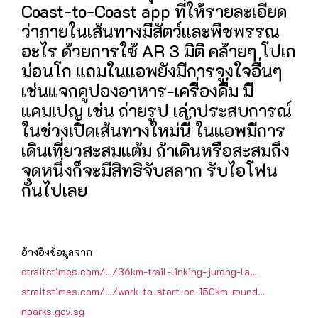
Coast-to-Coast app ที่ให้รายละเอียด
ว่าภายในเส้นทางมีสัตว์และพืชพรรณ
อะไร ด้วยการใช้ AR 3 มิติ คล้ายๆ โปเก
ม่อนโก แถมในแอพยังมีการจูงใจอื่นๆ
เช่นแจกคูปองอาหาร-เครื่องดื่ม มี
แคมเปญ เช่น ถ่ายรูป เล่าประสบการณ์
ในช่วงเปิดเส้นทางใหม่นี้ ในแอพมีการ
เดินเที่ยวสะสมแต้ม ถ้าเดินหรือสะสมถึง
จุดหนึ่งก็จะมีสิทธิจับสลาก รับไอโฟน
กันไปเลย
อ้างอิงข้อมูลจาก
straitstimes.com/…/36km-trail-linking-jurong-la…
straitstimes.com/…/work-to-start-on-150km-round…
nparks.gov.sg