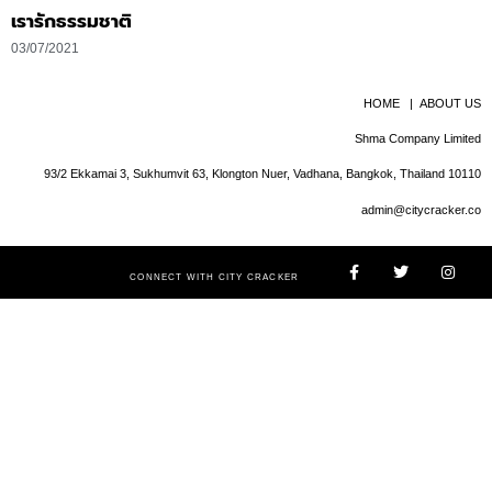
เรารักธรรมชาติ
03/07/2021
HOME
|
ABOUT US
Shma Company Limited
93/2 Ekkamai 3, Sukhumvit 63, Klongton Nuer, Vadhana, Bangkok, Thailand 10110
admin@citycracker.co
CONNECT WITH CITY CRACKER