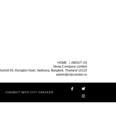
HOME
|
ABOUT US
Shma Company Limited
humvit 63, Klongton Nuer, Vadhana, Bangkok, Thailand 10110
admin@citycracker.co
CONNECT WITH CITY CRACKER