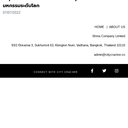
มหกรรมระดับโลก
07/07/2022
HOME
|
ABOUT US
Shma Company Limited
93/2 Ekkamai 3, Sukhumvit 63, Klongton Nuer, Vadhana, Bangkok, Thailand 10110
admin@citycracker.co
CONNECT WITH CITY CRACKER